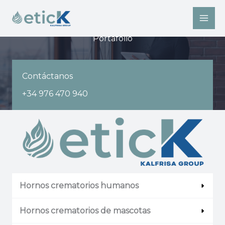
Ir
al
contenido
Portafolio​
Contáctanos
+34 976 470 940
Hornos crematorios humanos
Hornos crematorios de mascotas