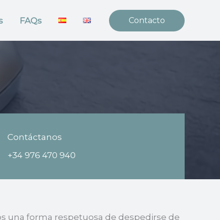
s
FAQs
Contacto
Contáctanos
+34 976 470 940
ios una forma respetuosa de despedirse de