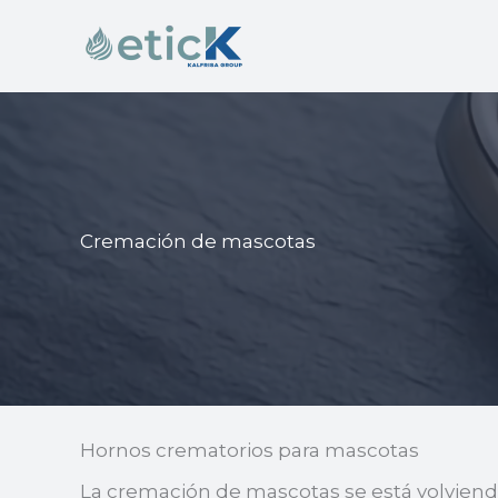
Ir
al
contenido
Cremación de mascotas
Hornos crematorios para mascotas
La cremación de mascotas se está volviend